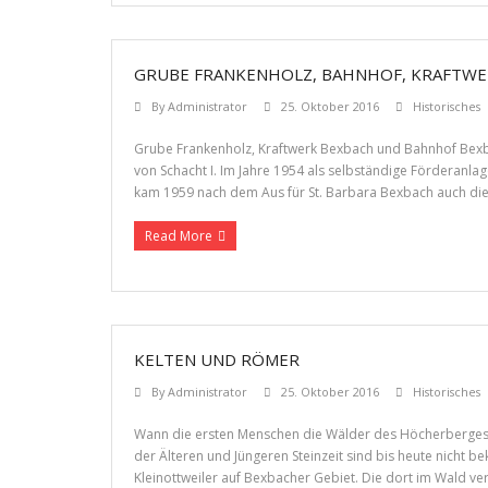
GRUBE FRANKENHOLZ, BAHNHOF, KRAFTW
By
Administrator
25. Oktober 2016
Historisches
Grube Frankenholz, Kraftwerk Bexbach und Bahnhof Bexba
von Schacht I. Im Jahre 1954 als selbständige Förderanl
kam 1959 nach dem Aus für St. Barbara Bexbach auch die 
Read More
KELTEN UND RÖMER
By
Administrator
25. Oktober 2016
Historisches
Wann die ersten Menschen die Wälder des Höcherberges d
der Älteren und Jüngeren Steinzeit sind bis heute nicht 
Kleinottweiler auf Bexbacher Gebiet. Die dort im Wald 