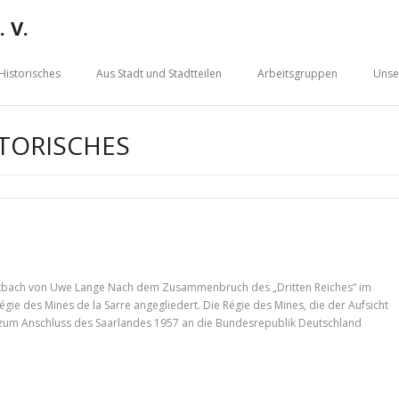
 V.
Historisches
Aus Stadt und Stadtteilen
Arbeitsgruppen
Unse
STORISCHES
Bexbach von Uwe Lange Nach dem Zusammenbruch des „Dritten Reiches“ im
ie des Mines de la Sarre angegliedert. Die Régie des Mines, die der Aufsicht
 zum Anschluss des Saarlandes 1957 an die Bundesrepublik Deutschland