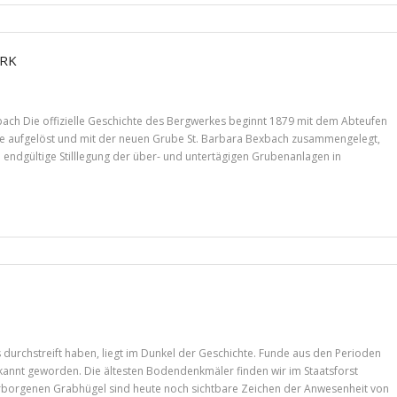
ERK
ch Die offizielle Geschichte des Bergwerkes beginnt 1879 mit dem Abteufen
age aufgelöst und mit der neuen Grube St. Barbara Bexbach zusammengelegt,
endgültige Stilllegung der über- und untertägigen Grubenanlagen in
urchstreift haben, liegt im Dunkel der Geschichte. Funde aus den Perioden
bekannt geworden. Die ältesten Bodendenkmäler finden wir im Staatsforst
verborgenen Grabhügel sind heute noch sichtbare Zeichen der Anwesenheit von