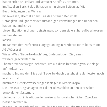
haben sich dazu erklärt und versucht Abhilfe zu schaffen.
Im Aktuellen Bericht des SR haben wir in einem Beitrag auf die
Beschädigungen des Wehres
hingewiesen, ebenfalls beim Tag des offenen Denkmals
Untätigkeit und Ignoranz der zuständigen Verwaltungen und Behörden
haben letztendlich zu
dieser Situation nicht nur beigetragen, sondern sie erst heraufbeschworen
und entstehen
lassen.
Im Rahmen der Dorfentwicklungsgplanung in Niederbexbach hat sich die
AG „Wässerei-
Wiesen-Weg Niederbexbach“ gegründet mit dem Ziel, einen
wässereigeschichtlichen
Themen-Wanderweg zu schaffen, um auf diese bedeutungsvolle Anlage
aufmerksam zu
machen. Entlang der Blies bei Niederbexbach besteht eine der letzten noch
intakten und
nutzbaren Rieselbewässerungensanlagen in Mitteleuropa.
Die Bewässerungsanlagen im Tal der Blies zählen zu den sehr selten
gewordenen Systemen,
die heute noch in traditioneller Weise zu landwirtschaftlichen Zwecken
betrieben werden
können. Im Hinblick auf die Bemühungen um eine Erhaltung traditioneller