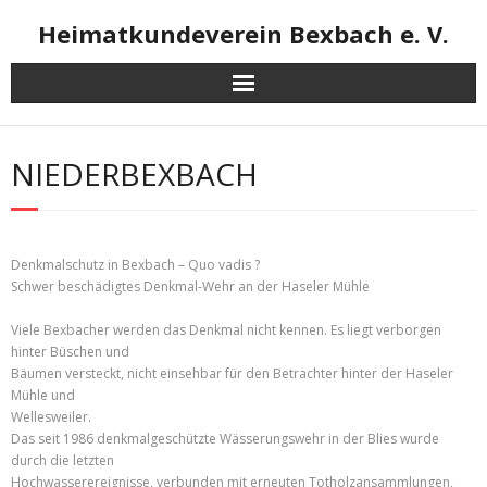
Skip
Heimatkundeverein Bexbach e. V.
to
content
NIEDERBEXBACH
Denkmalschutz in Bexbach – Quo vadis ?
Schwer beschädigtes Denkmal-Wehr an der Haseler Mühle
Viele Bexbacher werden das Denkmal nicht kennen. Es liegt verborgen
hinter Büschen und
Bäumen versteckt, nicht einsehbar für den Betrachter hinter der Haseler
Mühle und
Wellesweiler.
Das seit 1986 denkmalgeschützte Wässerungswehr in der Blies wurde
durch die letzten
Hochwasserereignisse, verbunden mit erneuten Totholzansammlungen,