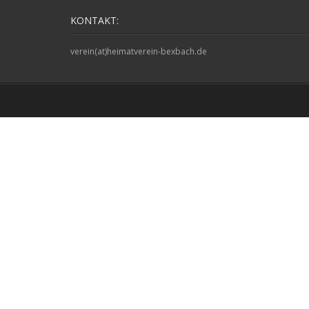
KONTAKT:
verein(at)heimatverein-bexbach.de