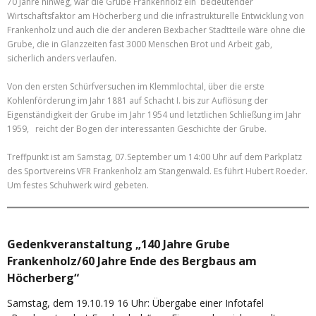
70 Jahre hinweg, war die Grube Frankenholz ein bedeutender
Wirtschaftsfaktor am Höcherberg und die infrastrukturelle Entwicklung von
Frankenholz und auch die der anderen Bexbacher Stadtteile wäre ohne die
Grube, die in Glanzzeiten fast 3000 Menschen Brot und Arbeit gab,
sicherlich anders verlaufen.
Von den ersten Schürfversuchen im Klemmlochtal, über die erste
Kohlenförderung im Jahr 1881 auf Schacht I. bis zur Auflösung der
Eigenständigkeit der Grube im Jahr 1954 und letztlichen Schließung im Jahr
1959, reicht der Bogen der interessanten Geschichte der Grube.
Treffpunkt ist am Samstag, 07.September um 14:00 Uhr auf dem Parkplatz
des Sportvereins VFR Frankenholz am Stangenwald. Es führt Hubert Roeder.
Um festes Schuhwerk wird gebeten.
Gedenkveranstaltung „140 Jahre Grube
Frankenholz/60 Jahre Ende des Bergbaus am
Höcherberg“
Samstag, dem 19.10.19 16 Uhr: Übergabe einer Infotafel