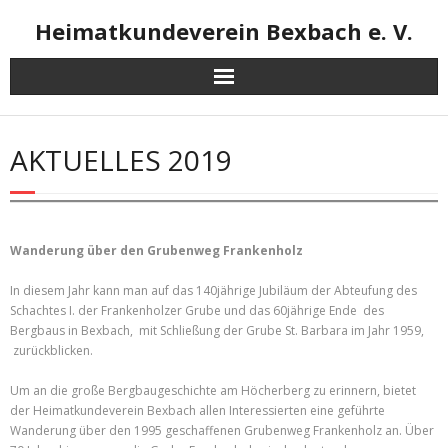
Skip
Heimatkundeverein Bexbach e. V.
to
content
AKTUELLES 2019
Wanderung über den Grubenweg Frankenholz
In diesem Jahr kann man auf das 140jährige Jubiläum der Abteufung des
Schachtes I. der Frankenholzer Grube und das 60jährige Ende des
Bergbaus in Bexbach, mit Schließung der Grube St. Barbara im Jahr 1959,
zurückblicken.
Um an die große Bergbaugeschichte am Höcherberg zu erinnern, bietet
der Heimatkundeverein Bexbach allen Interessierten eine geführte
Wanderung über den 1995 geschaffenen Grubenweg Frankenholz an. Über