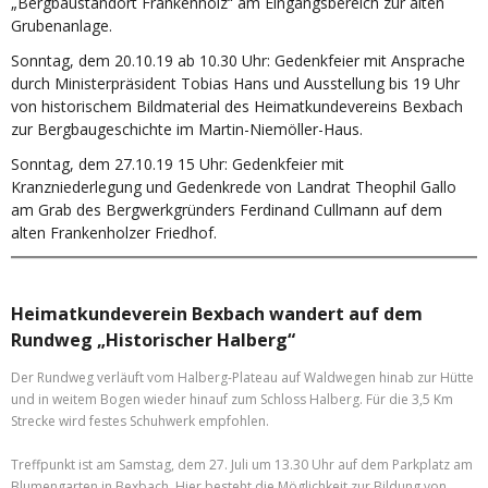
„Bergbaustandort Frankenholz“ am Eingangsbereich zur alten
Grubenanlage.
Sonntag, dem 20.10.19 ab 10.30 Uhr: Gedenkfeier mit Ansprache
durch Ministerpräsident Tobias Hans und Ausstellung bis 19 Uhr
von historischem Bildmaterial des Heimatkundevereins Bexbach
zur Bergbaugeschichte im Martin-Niemöller-Haus.
Sonntag, dem 27.10.19 15 Uhr: Gedenkfeier mit
Kranzniederlegung und Gedenkrede von Landrat Theophil Gallo
am Grab des Bergwerkgründers Ferdinand Cullmann auf dem
alten Frankenholzer Friedhof.
Heimatkundeverein Bexbach wandert auf dem
Rundweg „Historischer Halberg“
Der Rundweg verläuft vom Halberg-Plateau auf Waldwegen hinab zur Hütte
und in weitem Bogen wieder hinauf zum Schloss Halberg. Für die 3,5 Km
Strecke wird festes Schuhwerk empfohlen.
Treffpunkt ist am Samstag, dem 27. Juli um 13.30 Uhr auf dem Parkplatz am
Blumengarten in Bexbach. Hier besteht die Möglichkeit zur Bildung von