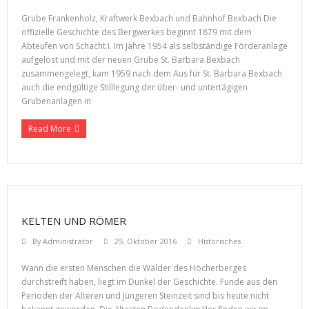
Grube Frankenholz, Kraftwerk Bexbach und Bahnhof Bexbach Die
offizielle Geschichte des Bergwerkes beginnt 1879 mit dem
Abteufen von Schacht I. Im Jahre 1954 als selbständige Förderanlage
aufgelöst und mit der neuen Grube St. Barbara Bexbach
zusammengelegt, kam 1959 nach dem Aus für St. Barbara Bexbach
auch die endgültige Stilllegung der über- und untertägigen
Grubenanlagen in
Read More
KELTEN UND RÖMER
By
Administrator
25. Oktober 2016
Historisches
Wann die ersten Menschen die Wälder des Höcherberges
durchstreift haben, liegt im Dunkel der Geschichte. Funde aus den
Perioden der Älteren und Jüngeren Steinzeit sind bis heute nicht