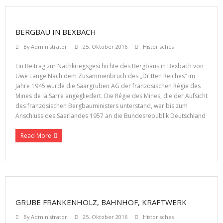
BERGBAU IN BEXBACH
By
Administrator
25. Oktober 2016
Historisches
Ein Beitrag zur Nachkriegsgeschichte des Bergbaus in Bexbach von
Uwe Lange Nach dem Zusammenbruch des „Dritten Reiches“ im
Jahre 1945 wurde die Saargruben AG der französischen Régie des
Mines de la Sarre angegliedert. Die Régie des Mines, die der Aufsicht
des französischen Bergbauministers unterstand, war bis zum
Anschluss des Saarlandes 1957 an die Bundesrepublik Deutschland
Read More
GRUBE FRANKENHOLZ, BAHNHOF, KRAFTWERK
By
Administrator
25. Oktober 2016
Historisches