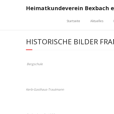
Skip
Heimatkundeverein Bexbach e.
to
content
Startseite
Aktuelles
HISTORISCHE BILDER FR
Bergschule
Kerb-Gasthaus-Trautmann