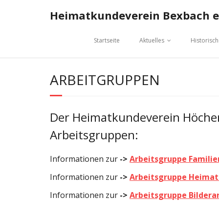
Skip
Heimatkundeverein Bexbach e.
to
content
Startseite
Aktuelles
Historisc
ARBEITGRUPPEN
Der Heimatkundeverein Höcher
Arbeitsgruppen:
Informationen zur
->
Arbeitsgruppe Famili
Informationen zur
->
Arbeitsgruppe Heimat
Informationen zur
->
Arbeitsgruppe Bildera