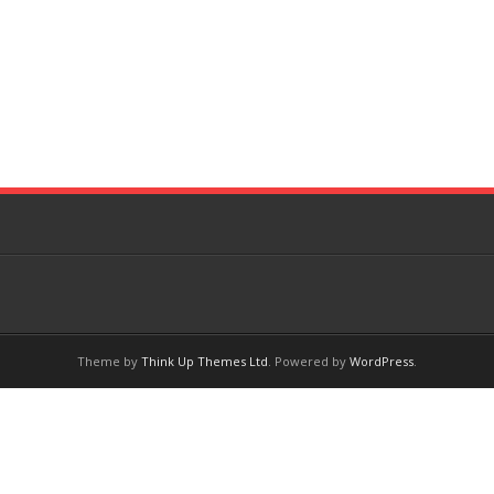
Theme by
Think Up Themes Ltd
. Powered by
WordPress
.