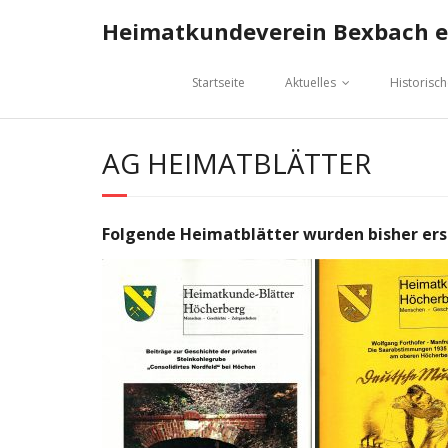
Skip
Heimatkundeverein Bexbach e.
to
content
Startseite
Aktuelles
Historisc
AG HEIMATBLÄTTER
Folgende Heimatblätter wurden bisher erst